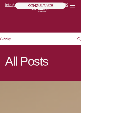
info@indoor.cz
+420 235 515 019
KONZULTACE
Články
All Posts