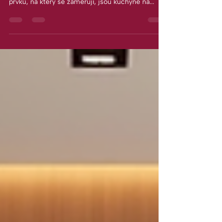
V dnešní době se stále více lidí rozhoduje pro
rekonstrukci svých bytů a jedním z hlavních
prvků, na který se zaměřují, jsou kuchyně na...