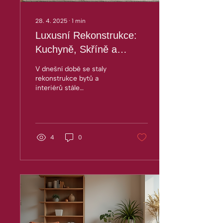
28. 4. 2025
∙
1
min
Luxusní Rekonstrukce:
Kuchyně, Skříně a
Sklopné Postele
V dnešní době se staly
rekonstrukce bytů a
interiérů stále
populárnějšími, a jednou z
firem, která se
specializuje na luxusní...
4
0