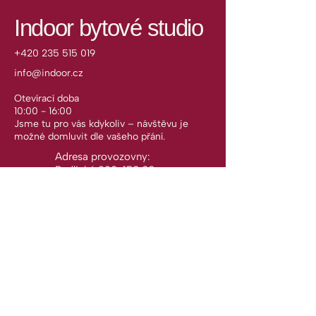
Indoor bytové studio
+420 235 515 019
info@indoor.cz
Otevírací doba
10:00 - 16:00
Jsme tu pro vás kdykoliv – návštěvu je
možné domluvit dle vašeho přání.
Adresa provozovny:
Radlická 220, 158 00
Praha 5, Česko
Zásady ochrany osobních údajů
Obchodní podmínky
Reklamační řád