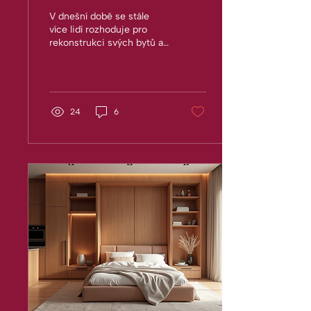
V dnešní době se stále
více lidí rozhoduje pro
rekonstrukci svých bytů a
jedním z hlavních prvků,
na který se zaměřují, jsou
kuchyně na...
24
6