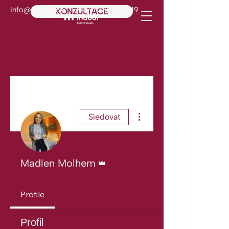
info@indoor.cz
+420 235 515 019
KONZULTACE
Další akce
Sledovat
Správce
Madlen Molhem
Profile
Profil