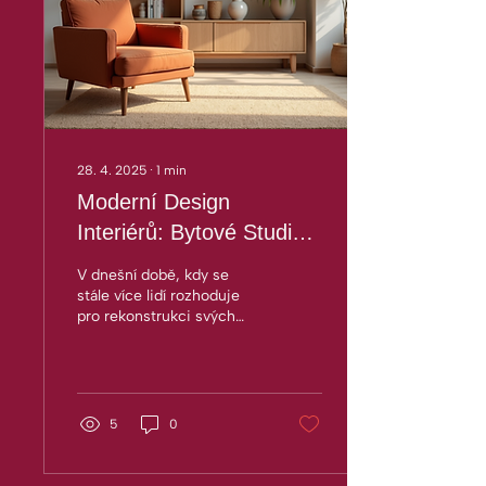
28. 4. 2025
∙
1
min
Moderní Design
Interiérů: Bytové Studio v
Praze 5
V dnešní době, kdy se
stále více lidí rozhoduje
pro rekonstrukci svých
bytů a domů, je důležité
mít po svém boku
společnost, která se...
5
0